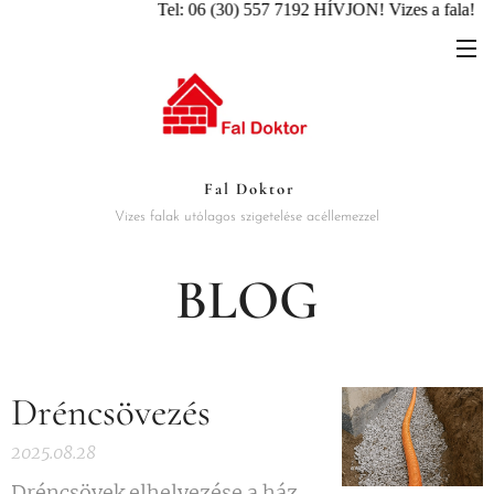
Tel: 06 (30) 557 7192 HÍVJON! Vizes a fala
Fal Doktor
Vizes falak utólagos szigetelése acéllemezzel
BLOG
Dréncsövezés
2025.08.28
Dréncsövek elhelyezése a ház