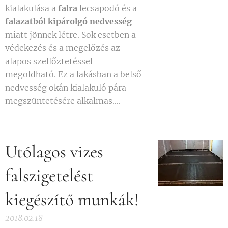
kialakulása a
falra
lecsapodó és a
falazatból kipárolgó
nedvesség
miatt jönnek létre. Sok esetben a
védekezés és a megelőzés az
alapos szellőztetéssel
megoldható. Ez a lakásban a belső
nedvesség okán kialakuló pára
megszüntetésére alkalmas....
Utólagos vizes
falszigetelést
kiegészítő munkák!
2018.02.18