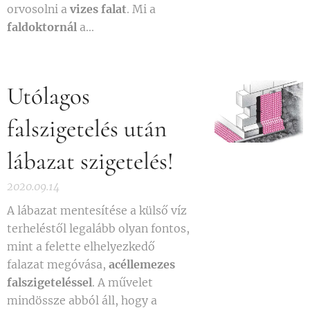
orvosolni a
vizes falat
. Mi a
faldoktornál
a...
Utólagos
falszigetelés után
lábazat szigetelés!
2020.09.14
A lábazat mentesítése a külső víz
terheléstől legalább olyan fontos,
mint a felette elhelyezkedő
falazat megóvása,
acéllemezes
falszigeteléssel
. A művelet
mindössze abból áll, hogy a