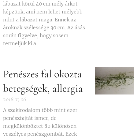
lábazat körül 40 cm mély árkot
képzünk, ami nem lehet mélyebb
mint a lábazat maga. Ennek az
ároknak szélessége 30 cm. Az ásás
során figyelve, hogy sosem
termeljük ki a...
Penészes fal okozta
betegségek, allergia
2018.03.06
A szakirodalom több mint ezer
penészfajtát ismer, de
megkülönböztet 80 különösen
veszélyes penészgombát. Ezek