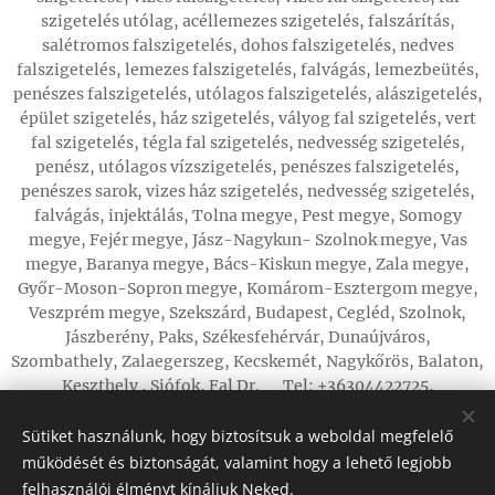
szigetelés utólag, acéllemezes szigetelés, falszárítás,
salétromos falszigetelés, dohos falszigetelés, nedves
falszigetelés, lemezes falszigetelés, falvágás, lemezbeütés,
penészes falszigetelés, utólagos falszigetelés, alászigetelés,
épület szigetelés, ház szigetelés, vályog fal szigetelés, vert
fal szigetelés, tégla fal szigetelés, nedvesség szigetelés,
penész, utólagos vízszigetelés, penészes falszigetelés,
penészes sarok, vizes ház szigetelés, nedvesség szigetelés,
falvágás, injektálás, Tolna megye, Pest megye, Somogy
megye, Fejér megye, Jász-Nagykun- Szolnok megye, Vas
megye, Baranya megye, Bács-Kiskun megye, Zala megye,
Győr-Moson-Sopron megye, Komárom-Esztergom megye,
Veszprém megye, Szekszárd, Budapest, Cegléd, Szolnok,
Jászberény, Paks, Székesfehérvár, Dunaújváros,
Szombathely, Zalaegerszeg, Kecskemét, Nagykőrös, Balaton,
Keszthely , Siófok, Fal Dr. Tel: +36304422725,
+36305577192
Sütiket használunk, hogy biztosítsuk a weboldal megfelelő
Minden jog fenntartva 2017
működését és biztonságát, valamint hogy a lehető legjobb
Faldoktor:
Vizes falak szigetelése, mérsékelt áron.
felhasználói élményt kínáljuk Neked.