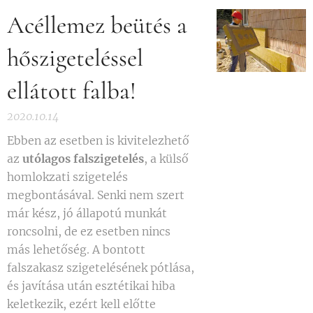
Acéllemez beütés a
hőszigeteléssel
ellátott falba!
2020.10.14
Ebben az esetben is kivitelezhető
az
utólagos falszigetelés
, a külső
homlokzati szigetelés
megbontásával. Senki nem szert
már kész, jó állapotú munkát
roncsolni, de ez esetben nincs
más lehetőség. A bontott
falszakasz szigetelésének pótlása,
és javítása után esztétikai hiba
keletkezik, ezért kell előtte